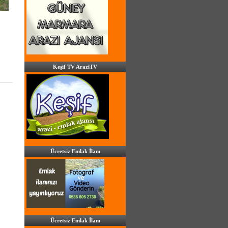
Keşif TV AraziTV
Ücretsiz Emlak İlanı
Ücretsiz Emlak İlanı