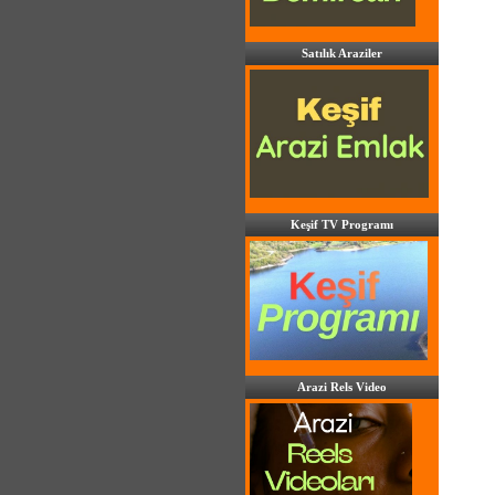
Satılık Araziler
Keşif TV Programı
Arazi Rels Video