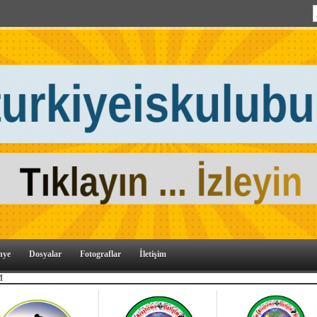
nye
Dosyalar
Fotograflar
İletişim
M