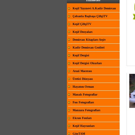
Hizmetler
Keşif Yayınevi A.Kadir Demircan
Çobanla Başbaşa ÇiftçiTV
Keşif ÇiftçiTV
Keşif Dosyaları
Demircan Kitapları-Arşiv
Kadir Demircan Gezileri
Keşif Dergisi
Keşif Dergisi Okurları
Arazi Macerası
Üretici Dünyası
Hayatım Orman
Manalı Fotograflar
Fon Fotografları
Manzara Fotografları
Ekran Fonları
Keşif Hayranları
GönTAM