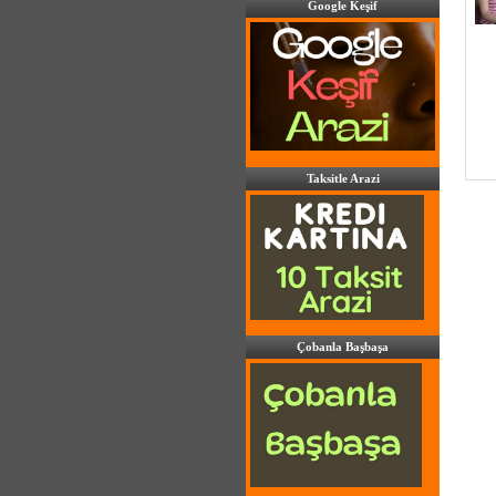
Google Keşif
Taksitle Arazi
Çobanla Başbaşa