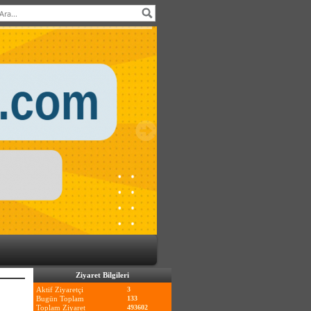
Ziyaret Bilgileri
Aktif Ziyaretçi
3
Bugün Toplam
133
Toplam Ziyaret
493602