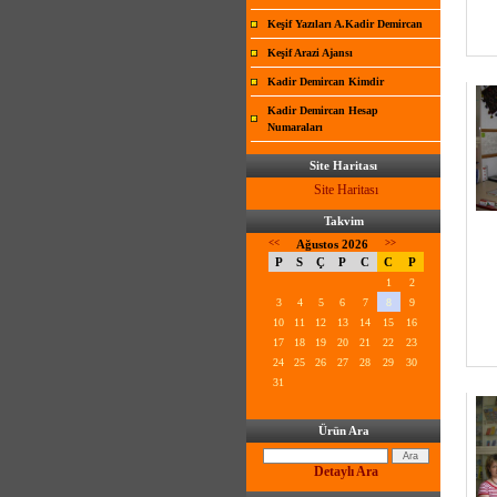
Keşif Yazıları A.Kadir Demircan
Keşif Arazi Ajansı
Kadir Demircan Kimdir
Kadir Demircan Hesap
Numaraları
Site Haritası
Site Haritası
Takvim
<<
Ağustos 2026
>>
P
S
Ç
P
C
C
P
1
2
3
4
5
6
7
8
9
10
11
12
13
14
15
16
17
18
19
20
21
22
23
24
25
26
27
28
29
30
31
Ürün Ara
Detaylı Ara