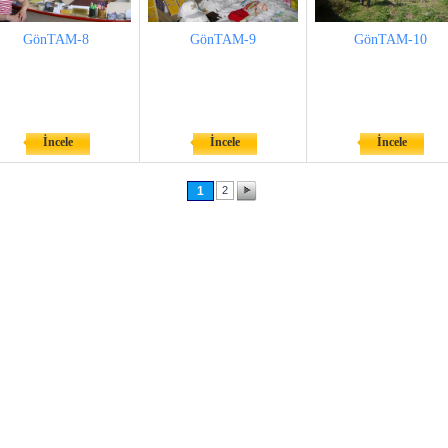
GönTAM-8
GönTAM-9
GönTAM-10
İncele
İncele
İncele
1
2