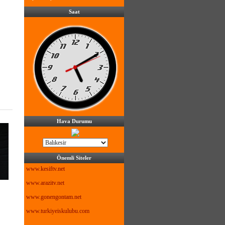
Saat
Hava Durumu
Önemli Siteler
www.kesiftv.net
www.arazitv.net
www.gonengontam.net
www.turkiyeiskulubu.com