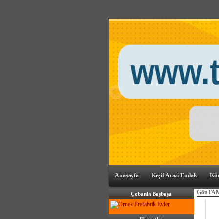
Anasayfa
Keşif Arazi Emlak
Kü
GönTA
Çobanla Başbaşa