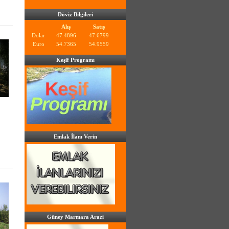
Döviz Bilgileri
Alış
Satış
Dolar
47.4896
47.6799
Euro
54.7365
54.9559
Keşif Programı
Emlak İlanı Verin
Güney Marmara Arazi