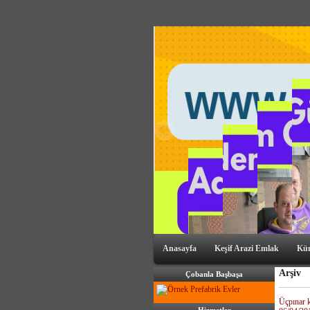
Anasayfa
Keşif Arazi Emlak
Kü
Arşiv
Çobanla Başbaşa
Üçpınar k