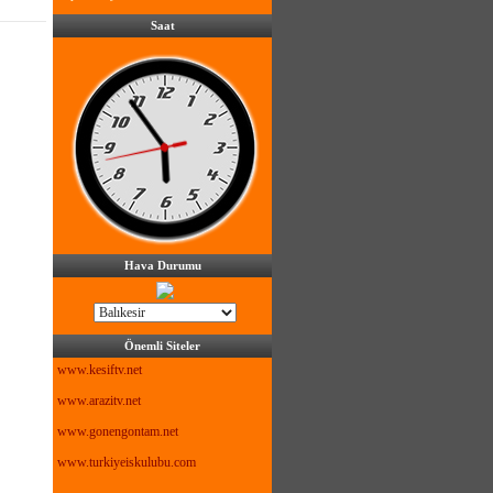
Saat
Hava Durumu
Önemli Siteler
www.kesiftv.net
www.arazitv.net
www.gonengontam.net
www.turkiyeiskulubu.com