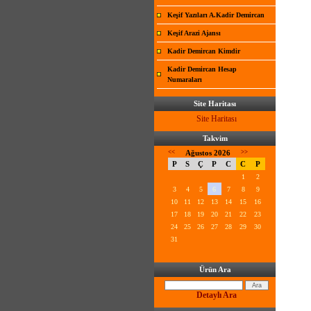
Keşif Yazıları A.Kadir Demircan
Keşif Arazi Ajansı
Kadir Demircan Kimdir
Kadir Demircan Hesap
Numaraları
Site Haritası
Site Haritası
Takvim
<<
Ağustos 2026
>>
P
S
Ç
P
C
C
P
1
2
3
4
5
6
7
8
9
10
11
12
13
14
15
16
17
18
19
20
21
22
23
24
25
26
27
28
29
30
31
Ürün Ara
Detaylı Ara