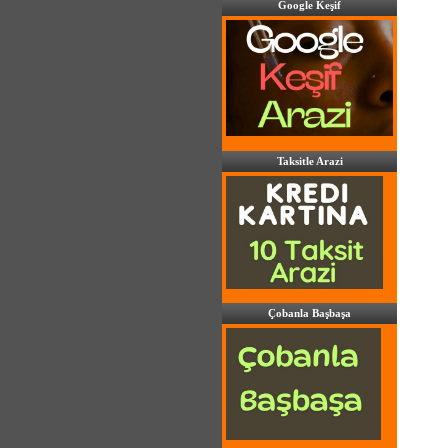
Google Keşif
Taksitle Arazi
Çobanla Başbaşa