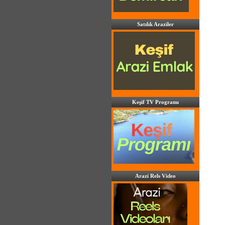
Satılık Araziler
Keşif TV Programı
Arazi Rels Video