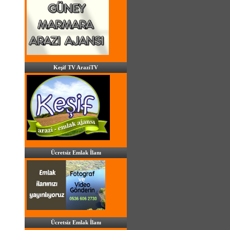
Keşif TV AraziTV
Ücretsiz Emlak İlanı
Ücretsiz Emlak İlanı