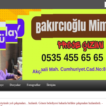
nye
Dosyalar
Fotograflar
İletişim
öyünde yol çalışmaları... hızlandı. Gönen belediyesi baharla birlikte çalışmaları hızlandırdı. -