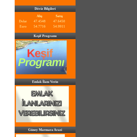
Döviz Bilgileri
Alış
Satış
Dolar
47.4548
47.6450
Euro
54.7716
54.9911
Keşif Programı
Emlak İlanı Verin
Güney Marmara Arazi