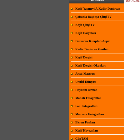
Hizmetler
06/04/20
Keşif Yayınevi A.Kadir Demircan
Çobanla Başbaşa ÇiftçiTV
Keşif ÇiftçiTV
Keşif Dosyaları
Demircan Kitapları-Arşiv
Kadir Demircan Gezileri
Keşif Dergisi
Keşif Dergisi Okurları
Arazi Macerası
Üretici Dünyası
Hayatım Orman
Manalı Fotograflar
Fon Fotografları
Manzara Fotografları
Ekran Fonları
Keşif Hayranları
GönTAM