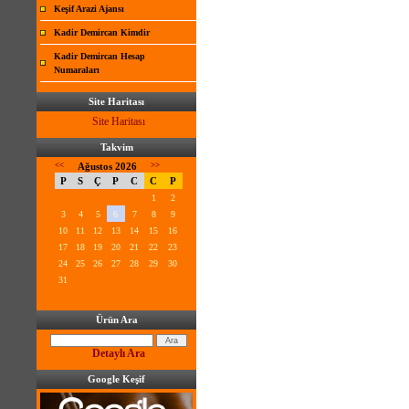
Keşif Arazi Ajansı
Kadir Demircan Kimdir
Kadir Demircan Hesap
Numaraları
Site Haritası
Site Haritası
Takvim
<<
Ağustos 2026
>>
P
S
Ç
P
C
C
P
1
2
3
4
5
6
7
8
9
10
11
12
13
14
15
16
17
18
19
20
21
22
23
24
25
26
27
28
29
30
31
Ürün Ara
Detaylı Ara
Google Keşif