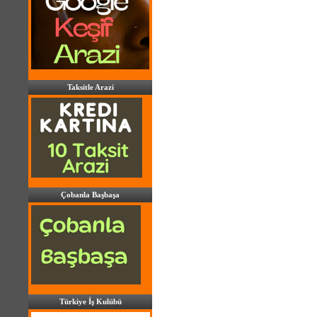
Taksitle Arazi
Çobanla Başbaşa
Türkiye İş Kulübü