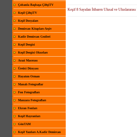
Çobanla Başbaşa ÇiftçiTV
Keşif 8 Sayıdan İtibaren Ulusal ve Uluslararası
Keşif ÇiftçiTV
Keşif Dosyaları
Demircan Kitapları-Arşiv
Kadir Demircan Gezileri
Keşif Dergisi
Keşif Dergisi Okurları
Arazi Macerası
Üretici Dünyası
Hayatım Orman
Manalı Fotograflar
Fon Fotografları
Manzara Fotografları
Ekran Fonları
Keşif Hayranları
GönTAM
Keşif Yazıları A.Kadir Demircan