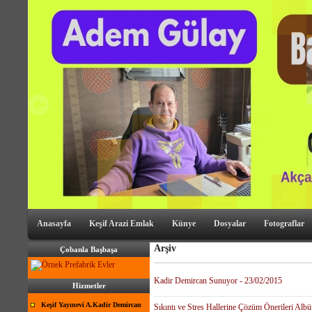
Anasayfa
Keşif Arazi Emlak
Künye
Dosyalar
Fotograflar
Arşiv
Çobanla Başbaşa
Kadir Demircan Sunuyor - 23/02/2015
Hizmetler
Keşif Yayınevi A.Kadir Demircan
Sıkıntı ve Stres Hallerine Çözüm Önerileri Alb