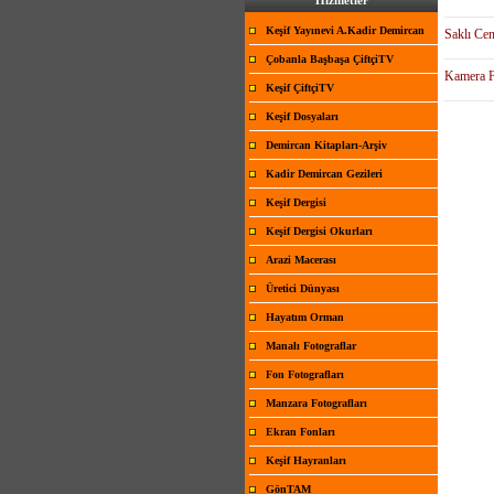
Hizmetler
Keşif Yayınevi A.Kadir Demircan
Saklı Cen
Çobanla Başbaşa ÇiftçiTV
Kamera F
Keşif ÇiftçiTV
Keşif Dosyaları
Demircan Kitapları-Arşiv
Kadir Demircan Gezileri
Keşif Dergisi
Keşif Dergisi Okurları
Arazi Macerası
Üretici Dünyası
Hayatım Orman
Manalı Fotograflar
Fon Fotografları
Manzara Fotografları
Ekran Fonları
Keşif Hayranları
GönTAM