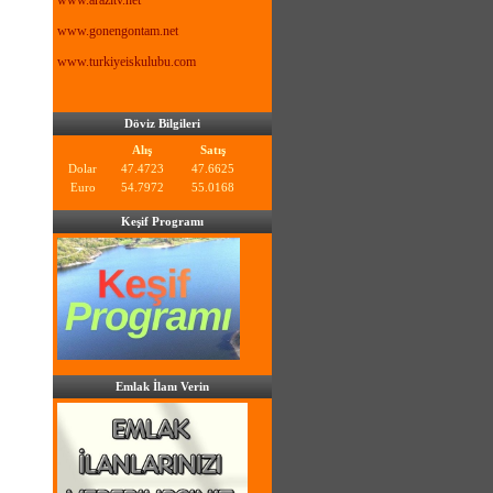
www.arazitv.net
www.gonengontam.net
www.turkiyeiskulubu.com
Döviz Bilgileri
Alış
Satış
Dolar
47.4723
47.6625
Euro
54.7972
55.0168
Keşif Programı
Emlak İlanı Verin