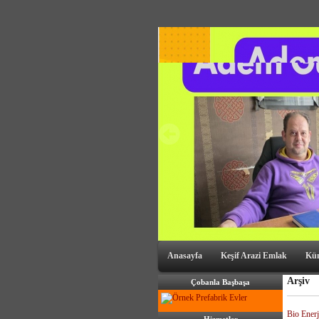
Anasayfa
Keşif Arazi Emlak
Kü
Arşiv
Çobanla Başbaşa
Bio Ener