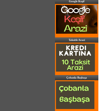
Google Keşif
Taksitle Arazi
Çobanla Başbaşa