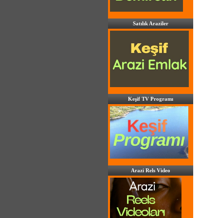
Satılık Araziler
Keşif TV Programı
Arazi Rels Video