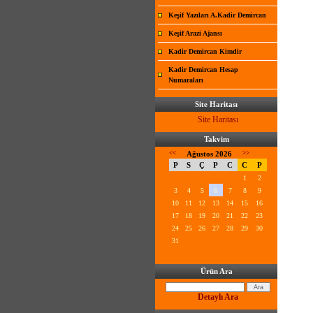
Keşif Yazıları A.Kadir Demircan
Keşif Arazi Ajansı
Kadir Demircan Kimdir
Kadir Demircan Hesap
Numaraları
Site Haritası
Site Haritası
Takvim
<<
Ağustos 2026
>>
P
S
Ç
P
C
C
P
1
2
3
4
5
6
7
8
9
10
11
12
13
14
15
16
17
18
19
20
21
22
23
24
25
26
27
28
29
30
31
Ürün Ara
Detaylı Ara