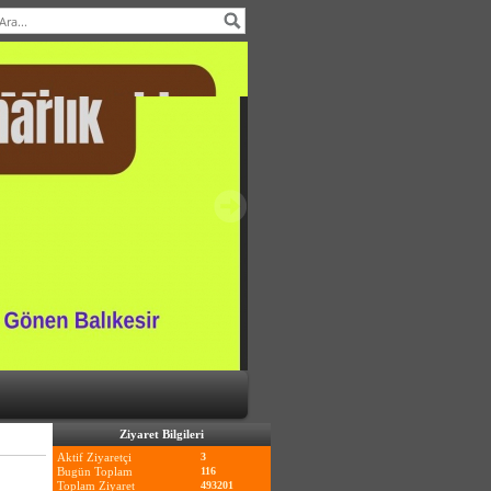
Ziyaret Bilgileri
Aktif Ziyaretçi
3
Bugün Toplam
116
Toplam Ziyaret
493201