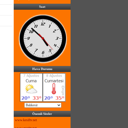
Saat
Hava Durumu
Önemli Siteler
www.kesiftv.net