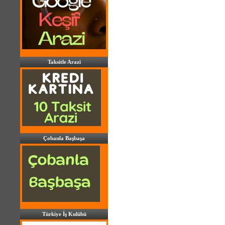
Taksitle Arazi
Çobanla Başbaşa
Türkiye İş Kulübü