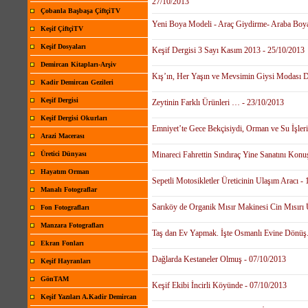
27/10/2013
Çobanla Başbaşa ÇiftçiTV
Yeni Boya Modeli - Araç Giydirme- Araba Boy
Keşif ÇiftçiTV
Keşif Dosyaları
Keşif Dergisi 3 Sayı Kasım 2013 - 25/10/2013
Demircan Kitapları-Arşiv
Kış’ın, Her Yaşın ve Mevsimin Giysi Modası D
Kadir Demircan Gezileri
Keşif Dergisi
Zeytinin Farklı Ürünleri … - 23/10/2013
Keşif Dergisi Okurları
Emniyet’te Gece Bekçisiydi, Orman ve Su İşler
Arazi Macerası
Üretici Dünyası
Minareci Fahrettin Sındıraç Yine Sanatını Konu
Hayatım Orman
Sepetli Motosikletler Üreticinin Ulaşım Aracı -
Manalı Fotograflar
Sarıköy de Organik Mısır Makinesi Cin Mısırı 
Fon Fotografları
Manzara Fotografları
Taş dan Ev Yapmak. İşte Osmanlı Evine Dönüş. 
Ekran Fonları
Dağlarda Kestaneler Olmuş - 07/10/2013
Keşif Hayranları
GönTAM
Keşif Ekibi İncirli Köyünde - 07/10/2013
Keşif Yazıları A.Kadir Demircan