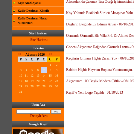
Alacaoluk da Çakmak Taşı Ocağı İşletmecisini 
Keşif Arazi Ajansı
Kadir Demircan Kimdir
Köy Yolunda Bisikletli Sürücü Akçapınar Yolu
Kadir Demircan Hesap
Numaraları
Dağların Eteğinde Ev Edinen Arılar - 06/10/201
Site Haritası
Ormanda Ormantik Bir Villa Prf. Dr Ahmet Der
Site Haritası
Göneni Akçapınar Dağından Görmek Lazım - 0
Takvim
<<
Ağustos 2026
>>
Keçilerin Ormana Hiçbir Zararı Yok - 06/10/20
P
S
Ç
P
C
C
P
1
2
Rabbim Hiçbir Hayvanı Boşuna Yaratmamıştır. 
3
4
5
6
7
8
9
10
11
12
13
14
15
16
Akçapınara 100 Başlık Modern Çiftlik - 06/10/
17
18
19
20
21
22
23
24
25
26
27
28
29
30
31
Keşif’e Yeni Logo Yapıldı - 01/10/2013
Ürün Ara
Detaylı Ara
Google Keşif