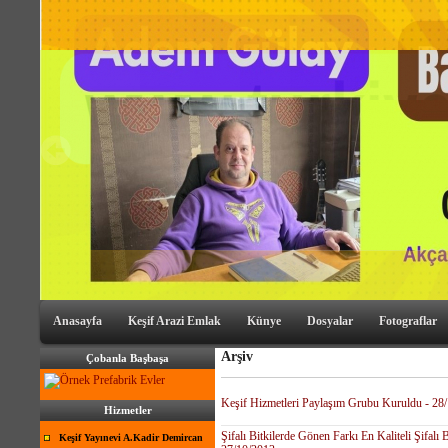
Anasayfa
Keşif Arazi Emlak
Künye
Dosyalar
Fotograflar
Arşiv
Çobanla Başbaşa
Keşif Hizmetleri Paylaşım Grubu Kuruldu - 28
Hizmetler
Şifalı Bitkilerde Gönen Farkı En Kaliteli Şifalı
Keşif Yayınevi A.Kadir Demircan